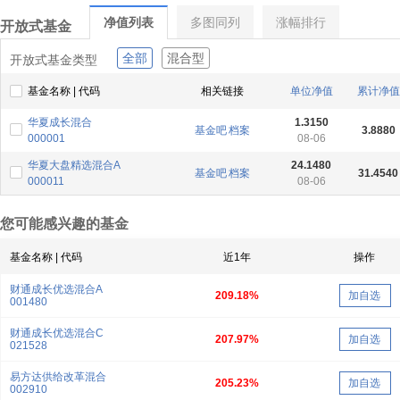
净值列表
多图同列
涨幅排行
开放式基金
全部
混合型
开放式基金类型
基金名称 | 代码
相关链接
单位净值
累计净值
华夏成长混合
1.3150
基金吧
档案
3.8880
000001
08-06
华夏大盘精选混合A
24.1480
基金吧
档案
31.4540
000011
08-06
您可能感兴趣的基金
基金名称 | 代码
近1年
操作
财通成长优选混合A
209.18%
加自选
001480
财通成长优选混合C
207.97%
加自选
021528
易方达供给改革混合
205.23%
加自选
002910