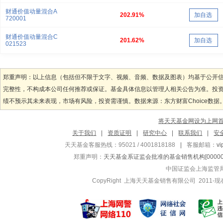
财通价值动量混合A
202.91%
加自选
720001
财通价值动量混合C
201.62%
加自选
021523
郑重声明：以上信息（包括但不限于文字、视频、音频、数据及图表）均基于公开
完整性，不构成本公司任何推荐或保证。基金具体信息以管理人相关公告为准。投
绩不预示其未来表现，市场有风险，投资需谨慎。数据来源：东方财富Choice数据
将天天基金网设为上网
关于我们
|
资质证明
|
研究中心
|
联系我们
|
安
天天基金客服热线：95021 / 4001818188
|
客服邮箱：
v
郑重声明：
天天基金系证监会批准的基金销售机构[000000
中国证监会上海监管
CopyRight 上海天天基金销售有限公司 2011-现在