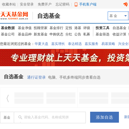
收藏本站
|
安全登录
|
免费开户
忘记密码
|
手机客户端
自选基金
基 金
基金数据
基金净值
投顾管家
基金排行
定投
港基
评级
投资工具
自选基金
基金公司
基金品种
新发基金
申购状态
分红
公告
私募
基金筛选
收益计算
您最近浏览过的基金：
华夏大盘
嘉实增长
泰达精选
嘉实服务
易基策略
兴业全
信诚蓝筹
华夏优势
汇丰龙腾
华夏红利
易基中小盘
银华优质
中银中国
广发
东吴动力
自选基金
通行证登录
电脑、手机多终端同步查看自选
新
请输入基金代码、名称或简拼
基金