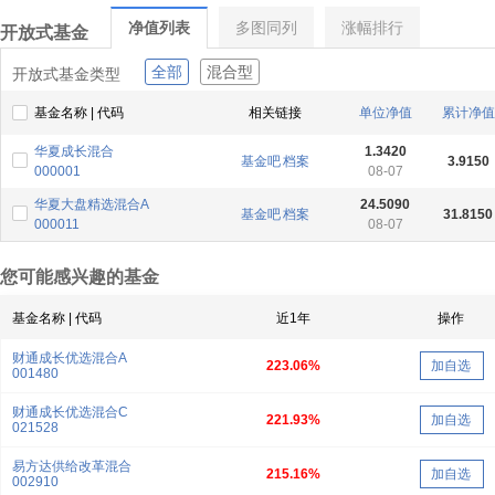
净值列表
多图同列
涨幅排行
开放式基金
全部
混合型
开放式基金类型
基金名称 | 代码
相关链接
单位净值
累计净值
华夏成长混合
1.3420
基金吧
档案
3.9150
000001
08-07
华夏大盘精选混合A
24.5090
基金吧
档案
31.8150
000011
08-07
您可能感兴趣的基金
基金名称 | 代码
近1年
操作
财通成长优选混合A
223.06%
加自选
001480
财通成长优选混合C
221.93%
加自选
021528
易方达供给改革混合
215.16%
加自选
002910