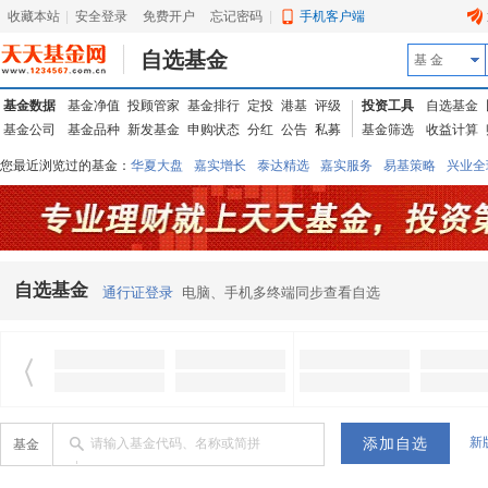
收藏本站
|
安全登录
|
免费开户
忘记密码
|
手机客户端
自选基金
基 金
基金数据
基金净值
投顾管家
基金排行
定投
港基
评级
投资工具
自选基金
基金公司
基金品种
新发基金
申购状态
分红
公告
私募
基金筛选
收益计算
您最近浏览过的基金：
华夏大盘
嘉实增长
泰达精选
嘉实服务
易基策略
兴业全
信诚蓝筹
华夏优势
汇丰龙腾
华夏红利
易基中小盘
银华优质
中银中国
广发
东吴动力
自选基金
通行证登录
电脑、手机多终端同步查看自选
新
请输入基金代码、名称或简拼
基金