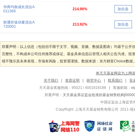
华商均衡成长混合A
214.90%
加自选
011369
财通价值动量混合A
213.92%
加自选
720001
郑重声明：以上信息（包括但不限于文字、视频、音频、数据及图表）均基于公开
完整性，不构成本公司任何推荐或保证。基金具体信息以管理人相关公告为准。投
绩不预示其未来表现，市场有风险，投资需谨慎。数据来源：东方财富Choice数据
将天天基金网设为上网
关于我们
|
资质证明
|
研究中心
|
联系我们
|
安
天天基金客服热线：95021 / 4001818188
|
客服邮箱：
v
郑重声明：
天天基金系证监会批准的基金销售机构[000000
中国证监会上海监管
CopyRight 上海天天基金销售有限公司 2011-现在